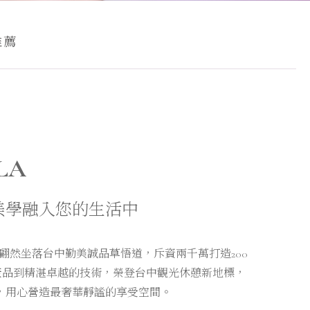
推薦
ILA
美學融入您的生活中
年，翩然坐落台中勤美誠品草悟道，斥資兩千萬打造200
尖產品到精湛卓越的技術，榮登台中觀光休憩新地標，
，用心營造最奢華靜謐的享受空間。