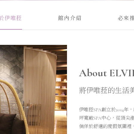
於伊唯菈
館內介紹
必來
About ELV
將伊唯菈的生活
伊唯菈SPA創立於2014
坪寬敞SPA中心，從頂
倘佯於舒適的度假氛圍裡