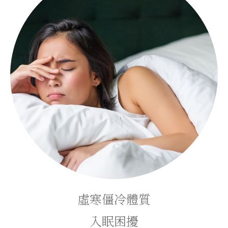
虛寒僵冷體質
入眠困擾