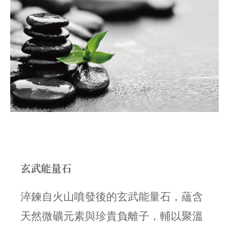
玄武能量石
淬鍊自火山噴發後的玄武能量石，蘊含
天然微礦元素與珍貴負離子，輔以聚溫