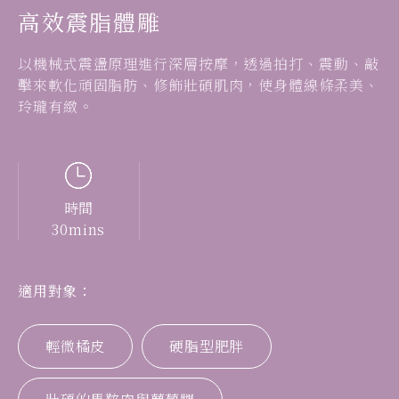
高效震脂體雕
以機械式震盪原理進行深層按摩，透過拍打、震動、敲
擊來軟化頑固脂肪、修飾壯碩肌肉，使身體線條柔美、
玲瓏有緻。
時間
30mins
適用對象：
輕微橘皮
硬脂型肥胖